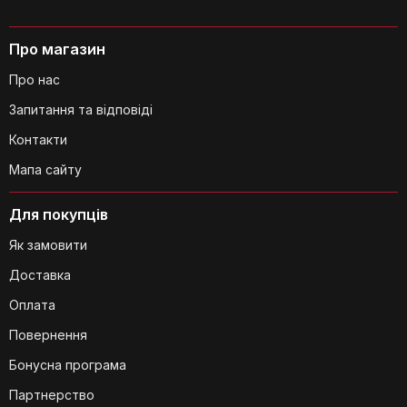
Чи є якісь особливі рекомендації
щодо догляду за титановими
дошками, окрім миття в
Про магазин
посудомийній машині?
Про нас
Запитання та відповіді
Контакти
Мапа сайту
Для покупців
Як замовити
Доставка
Чи є на дошках якісь спеціальні
позначки або маркування?
Оплата
Повернення
Бонусна програма
Партнерство