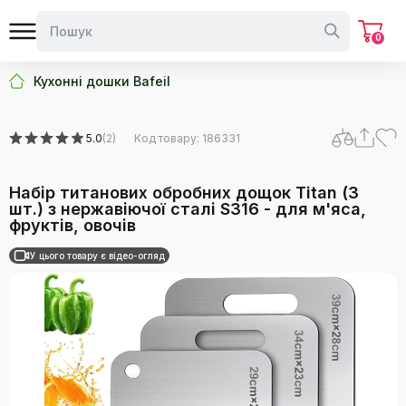
0
Кухонні дошки Bafeil
5.0
(2)
Код товару: 186331
Набір титанових обробних дощок Titan (3
шт.) з нержавіючої сталі S316 - для м'яса,
фруктів, овочів
У цього товару є відео-огляд