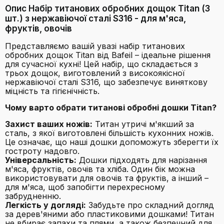
Опис Набір титанових обробних дощок Titan (3
шт.) з нержавіючої сталі S316 - для м'яса,
фруктів, овочів
Представляємо вашій увазі набір титанових
обробних дощок Titan від Bafeil – ідеальне рішення
для сучасної кухні! Цей набір, що складається з
трьох дощок, виготовлений з високоякісної
нержавіючої сталі S316, що забезпечує виняткову
міцність та гігієнічність.
Чому варто обрати титанові обробні дошки Titan?
Захист ваших ножів:
Титан утричі м'якший за
сталь, з якої виготовлені більшість кухонних ножів.
Це означає, що наші дошки допоможуть зберегти їх
гостроту надовго.
Універсальність:
Дошки підходять для нарізання
м'яса, фруктів, овочів та хліба. Один бік можна
використовувати для овочів та фруктів, а інший –
для м'яса, щоб запобігти перехресному
забрудненню.
Легкість у догляді:
Забудьте про складний догляд
за дерев'яними або пластиковими дошками! Титан
не вбирає запахи та плями, а також безпечний для