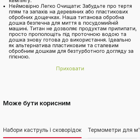
кемпінгу.
Неймовірно Легко Очищати: Забудьте про тертя
плям та запахів на деревяних або пластикових
обробних дощечках. Наша титанова обробна
дошка безпечна для миття в посудомийній
машині. Титан не дозволяє продуктам прилипати,
просто прополощіть під проточною водою та
дошка знову готова до використання. Ідеально
як альтернатива пластиковим та сталевим
обробним дошкам для безтурботного догляду за
гігієною.
Приховати
Бренд
Bafeil
З якого саме титану виготовлені
Вага виробу
1,56 кілограм
обробні дошки?
Може бути корисним
Вага товару
1,56 кілограм
Інструкція по
Стійкий до посушування
Дивитися відео
догляду за
Набори каструль і сковорідок
Термометри для м'
виробом