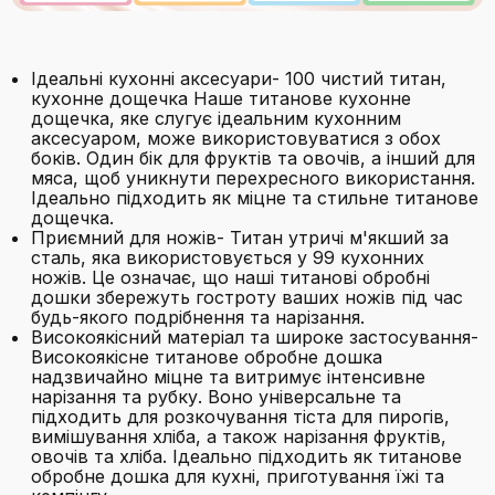
Ідеальні кухонні аксесуари- 100 чистий титан,
кухонне дощечка Наше титанове кухонне
дощечка, яке слугує ідеальним кухонним
аксесуаром, може використовуватися з обох
боків. Один бік для фруктів та овочів, а інший для
мяса, щоб уникнути перехресного використання.
Ідеально підходить як міцне та стильне титанове
дощечка.
Приємний для ножів- Титан утричі м'якший за
сталь, яка використовується у 99 кухонних
ножів. Це означає, що наші титанові обробні
дошки збережуть гостроту ваших ножів під час
будь-якого подрібнення та нарізання.
Високоякісний матеріал та широке застосування-
Високоякісне титанове обробне дошка
надзвичайно міцне та витримує інтенсивне
нарізання та рубку. Воно універсальне та
підходить для розкочування тіста для пирогів,
вимішування хліба, а також нарізання фруктів,
овочів та хліба. Ідеально підходить як титанове
обробне дошка для кухні, приготування їжі та