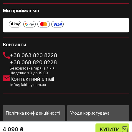
Ми приймаємо
Чи підходять ці дошки для
використання на відкритому повітрі,
наприклад, під час пікніків?
Контакти
+38 063 820 8228
+38 068 820 8228
Безкоштовна гаряча лінія
Щоденно з 9 до 19:00
Контактний email
info@fairbuy.com.ua
Чи не ковзають дошки під час
нарізання?
Політика конфіденційності
Угода користувача
©Fairbuy Україна 2010 - 2026
4 090 ₴
КУПИТИ