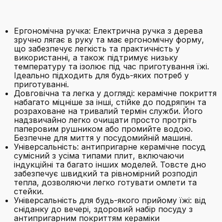
Ергономічна ручка: Електрична ручка з дерева
зручно лягає в руку та має ергономічну форму,
що забезпечує легкість та практичність у
використанні, а також підтримує низьку
температуру та ізолює під час приготування їжі.
Ідеально підходить для будь-яких потреб у
приготуванні.
Довговічна та легка у догляді: керамічне покриття
набагато міцніше за інші, стійке до подряпин та
розраховане на тривалий термін служби. Його
надзвичайно легко очищати просто протріть
паперовим рушником або промийте водою.
Безпечне для миття у посудомийній машині.
Універсальність: антипригарне керамічне посуд
сумісний з усіма типами плит, включаючи
індукційні та багато інших моделей. Товсте дно
забезпечує швидкий та рівномірний розподіл
тепла, дозволяючи легко готувати омлети та
стейки.
Універсальність для будь-якого прийому їжі: від
сніданку до вечері, здоровий набір посуду з
антипригарним покриттям кераміки