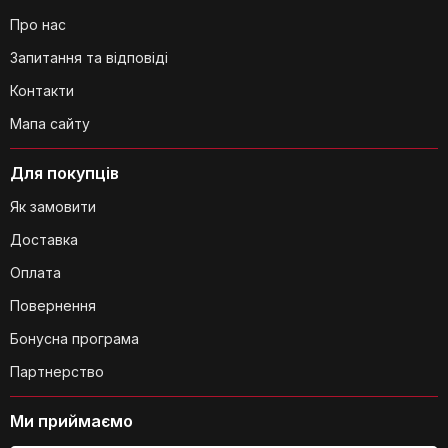
Про нас
Запитання та відповіді
Контакти
Яка товщина дна сковороди?
Мапа сайту
Для покупців
Як замовити
Доставка
Чи можна використовувати
Оплата
сковороду на газовій плиті?
Повернення
Бонусна програма
Партнерство
Ми приймаємо