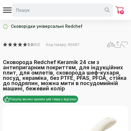
бежевий колір
0
Сковорідки універсальні Redchef
5.0
(60)
Код товару: 90087
Сковорода Redchef Keramik 24 см з
антипригарним покриттям, для індукційних
плит, для омлетів, сковорода шеф-кухаря,
посуд, кераміка, без PTFE, PFAS, PFOA, стійка
до подряпин, можна мити в посудомийній
машині, бежевий колір
Покупці високо оцінили цей товар у відгуках