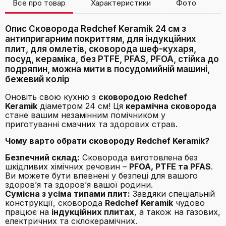
Все про товар
Характеристики
Фото
В
Опис Сковорода Redchef Keramik 24 см з
антипригарним покриттям, для індукційних
плит, для омлетів, сковорода шеф-кухаря,
посуд, кераміка, без PTFE, PFAS, PFOA, стійка до
подряпин, можна мити в посудомийній машині,
бежевий колір
Оновіть свою кухню з
сковородою Redchef
Keramik
діаметром 24 см! Ця
керамічна сковорода
стане вашим незамінним помічником у
приготуванні смачних та здорових страв.
Чому варто обрати сковороду Redchef Keramik?
Безпечний склад:
Сковорода виготовлена без
шкідливих хімічних речовин –
PFOA, PTFE та PFAS
.
Ви можете бути впевнені у безпеці для вашого
здоров’я та здоров’я вашої родини.
Сумісна з усіма типами плит:
Завдяки спеціальній
конструкції, сковорода
Redchef Keramik
чудово
працює на
індукційних плитах
, а також на газових,
електричних та склокерамічних.