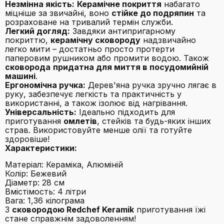
Незмінна якість:
Керамічне покриття
набагато
міцніше за звичайні, воно
стійке до подряпин
та
розраховане на тривалий термін служби.
Легкий догляд:
Завдяки антипригарному
покриттю,
керамічну сковороду
надзвичайно
легко мити – достатньо просто протерти
паперовим рушником або промити водою. Також
сковорода
придатна для миття в посудомийній
машині
.
Ергономічна ручка:
Дерев'яна ручка зручно лягає в
руку, забезпечує легкість та практичність у
використанні, а також ізолює від нагрівання.
Універсальність:
Ідеально підходить для
приготування
омлетів
, стейків та будь-яких інших
страв. Використовуйте менше олії та готуйте
здоровіше!
Характеристики:
Матеріал: Кераміка, Алюміній
Колір: Бежевий
Діаметр: 28 см
Вмістімость: 4 літри
Вага: 1,36 кілограма
З
сковородою Redchef Keramik
приготування їжі
стане справжнім задоволенням!