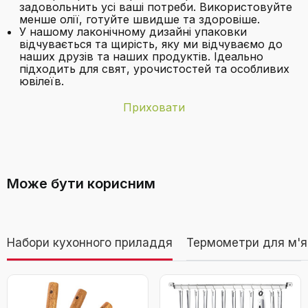
задовольнить усі ваші потреби. Використовуйте
менше олії, готуйте швидше та здоровіше.
У нашому лаконічному дизайні упаковки
відчувається та щирість, яку ми відчуваємо до
наших друзів та наших продуктів. Ідеально
підходить для свят, урочистостей та особливих
ювілеїв.
Приховати
Бренд
Redchef
З якого матеріалу виготовлена ручка
Вага товару
1,03 кілограма
сковороди?
Може бути корисним
Вміння
3 літри
Інші технічні
Сумісний з індукційними плитами,
Сковорода Redchef Keramik 24 см з
характеристики
антипригарне покриття
Набори кухонного приладдя
Термометри для м'я
антипригарним покриттям, для
індукційних плит, для омлетів, сковорода
Колір
Бежевий
шеф-кухаря, посуд, кераміка, без PTFE,
PFAS, PFOA, стійка до подряпин, можна
Матеріал
Алюміній
мити в посудомийній машині, бежевий