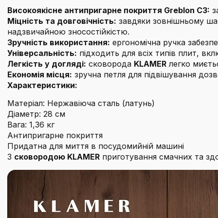
Високоякісне антипригарне покриття Greblon C3:
з
Міцність та довговічність:
завдяки зовнішньому шар
надзвичайною зносостійкістю.
Зручність використання:
ергономічна ручка забезпе
Універсальність:
підходить для всіх типів плит, вкл
Легкість у догляді:
сковорода
KLAMER
легко миєтьс
Економія місця:
зручна петля для підвішування дозв
Характеристики:
Матеріал: Нержавіюча сталь (латунь)
Діаметр: 28 см
Вага: 1,36 кг
Антипригарне покриття
Придатна для миття в посудомийній машині
З
сковородою KLAMER
приготування смачних та здо