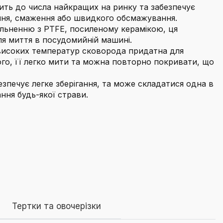
ить до числа найкращих на ринку та забезпечує
ання, смаження або швидкого обсмажування.
щільненню з PTFE, посиленому керамікою, ця
ля миття в посудомийній машині.
о високих температур сковорода придатна для
го, її легко мити та можна повторно покривати, що
зпечує легке зберігання, та може складатися одна в
ання будь-якої страви.
Тертки та овочерізки