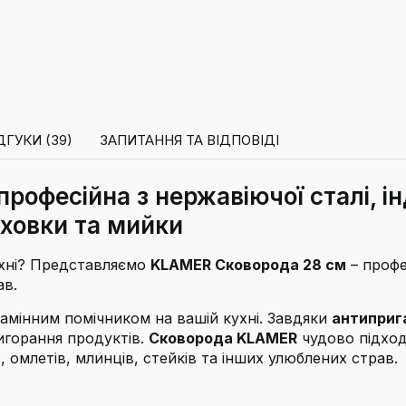
ДГУКИ (39)
ЗАПИТАННЯ ТА ВІДПОВІДІ
рофесійна з нержавіючої сталі, і
уховки та мийки
хні? Представляємо
KLAMER Сковорода 28 см
– профе
ав.
амінним помічником на вашій кухні. Завдяки
антиприг
игорання продуктів.
Сковорода KLAMER
чудово підход
омлетів, млинців, стейків та інших улюблених страв.