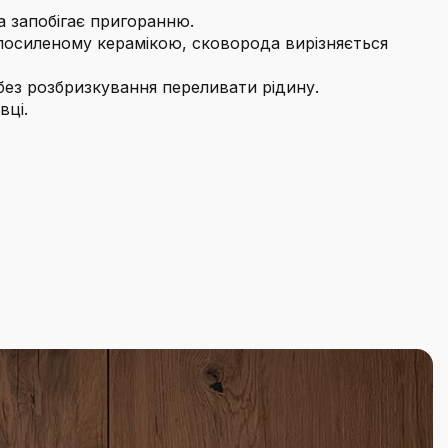
 запобігає пригоранню.
посиленому керамікою, сковорода вирізняється
без розбризкування переливати рідину.
вці.