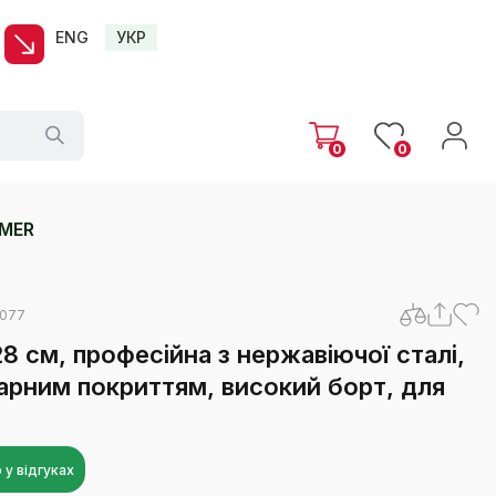
ENG
УКР
0
0
AMER
0077
 см, професійна з нержавіючої сталі,
гарним покриттям, високий борт, для
 у відгуках