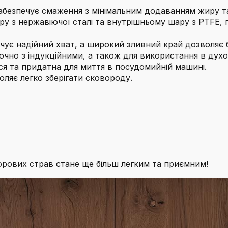
абезпечує смаження з мінімальним додаванням жиру та
у з нержавіючої сталі та внутрішньому шару з PTFE, 
чує надійний хват, а широкий зливний край дозволяє 
ючно з індукційними, а також для використання в духо
я та придатна для миття в посудомийній машині.
оляє легко зберігати сковороду.
рових страв стане ще більш легким та приємним!