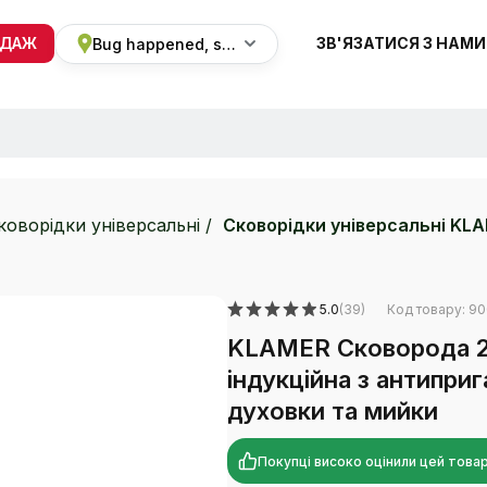
ОДАЖ
ЗВ'ЯЗАТИСЯ З НАМИ
Bug happened, sorry
+38 068 820 8228
ПН-ВС 9:00 - 19:00
коворідки універсальні
Сковорідки універсальні KL
5.0
(39)
Код товару: 9
KLAMER Сковорода 28
індукційна з антипри
духовки та мийки
Покупці високо оцінили цей товар