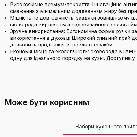
Високоякісне преміум-покриття: Інноваційне анти
смаження з мінімальним додаванням жиру без при
Міцність та довговічність: завдяки зовнішньому 
сковорода вирізняється надзвичайною зносостійкі
Зручне використання: Ергономічна форма ручки за
використання в духовці Широкий зливний край доз
дозволить продовжити термін її служби.
Економія місця та екологічність: сковорода KLAM
одну для ідеального порядку на кухні. Доступна у 
Бренд
З якого матеріалу виготовлена ручка ско
Вага виробу
Може бути корисним
Включені компоненти
Сковорода Bra
Чи можна використовувати сковороду на г
Набори кухонного прил
Діаметр виробу
2