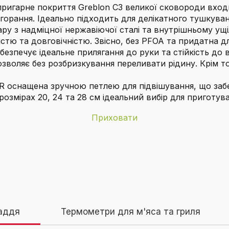
пригарне покриття Greblon C3 великої сковороди вход
горання. Ідеально підходить для делікатного тушкув
шару з надміцної нержавіючої сталі та внутрішньому у
стю та довговічністю. Звісно, без PFOA та придатна д
безпечує ідеальне прилягання до руки та стійкість д
воляє без розбризкування переливати рідину. Крім то
ER оснащена зручною петлею для підвішування, що забе
розмірах 20, 24 та 28 см ідеальний вибір для приготув
Приховати
KLAMER
вороди?
1,36 кілограм
tpfanne 28 см
азовій плиті?
аддя
Термометри для м'яса та гриля
8 сантиметрів