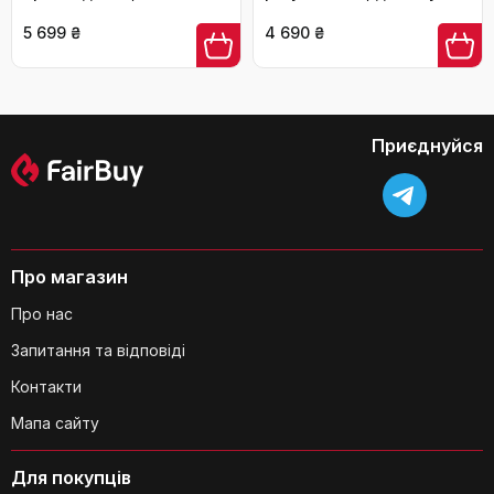
чохол, сіра, для сну на
підтримка спини, стегон,
боці, підтримка спини,
ніг і живота, знімний
5 699 ₴
4 690 ₴
стегон і ніг
бавовняний чохол
Приєднуйся
Про магазин
Про нас
Запитання та відповіді
Контакти
Мапа сайту
Для покупців