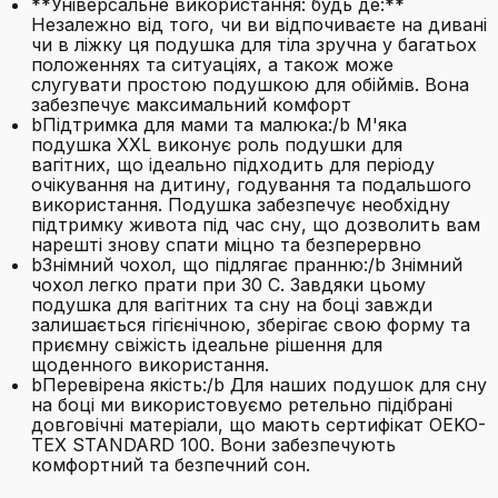
**Універсальне використання: будь де:**
Незалежно від того, чи ви відпочиваєте на дивані
чи в ліжку ця подушка для тіла зручна у багатьох
положеннях та ситуаціях, а також може
слугувати простою подушкою для обіймів. Вона
забезпечує максимальний комфорт
bПідтримка для мами та малюка:/b М'яка
подушка XXL виконує роль подушки для
вагітних, що ідеально підходить для періоду
очікування на дитину, годування та подальшого
використання. Подушка забезпечує необхідну
підтримку живота під час сну, що дозволить вам
нарешті знову спати міцно та безперервно
bЗнімний чохол, що підлягає пранню:/b Знімний
чохол легко прати при 30 C. Завдяки цьому
подушка для вагітних та сну на боці завжди
залишається гігієнічною, зберігає свою форму та
приємну свіжість ідеальне рішення для
щоденного використання.
bПеревірена якість:/b Для наших подушок для сну
на боці ми використовуємо ретельно підібрані
довговічні матеріали, що мають сертифікат OEKO-
TEX STANDARD 100. Вони забезпечують
комфортний та безпечний сон.