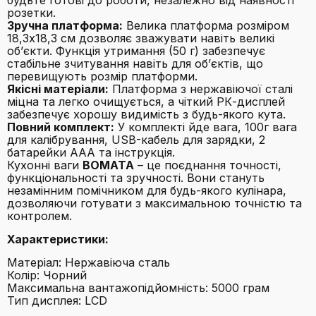
будьте готові до роботи, незалежно від наявності
розетки.
Зручна платформа:
Велика платформа розміром
18,3x18,3 см дозволяє зважувати навіть великі
об’єкти. Функція утримання (50 г) забезпечує
стабільне зчитування навіть для об’єктів, що
перевищують розмір платформи.
Якісні матеріали:
Платформа з нержавіючої сталі
міцна та легко очищується, а чіткий РК-дисплей
забезпечує хорошу видимість з будь-якого кута.
Повний комплект:
У комплекті йде вага, 100г вага
для калібрування, USB-кабель для зарядки, 2
батарейки AAA та інструкція.
Кухонні ваги
BOMATA
– це поєднання точності,
функціональності та зручності. Вони стануть
незамінним помічником для будь-якого кулінара,
дозволяючи готувати з максимальною точністю та
контролем.
Характеристики:
Матеріал: Нержавіюча сталь
Колір: Чорний
Максимальна вантажопідйомність: 5000 грам
Тип дисплея: LCD