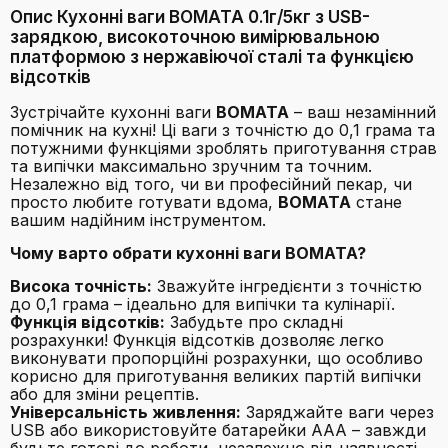
Опис Кухонні ваги BOMATA 0.1г/5кг з USB-
зарядкою, високоточною вимірювальною
платформою з нержавіючої сталі та функцією
відсотків
Зустрічайте кухонні ваги
BOMATA
– ваш незамінний
помічник на кухні! Ці ваги з точністю до 0,1 грама та
потужними функціями зроблять приготування страв
та випічки максимально зручним та точним.
Незалежно від того, чи ви професійний пекар, чи
просто любите готувати вдома,
BOMATA
стане
вашим надійним інструментом.
Чому варто обрати кухонні ваги BOMATA?
Висока точність:
Зважуйте інгредієнти з точністю
до 0,1 грама – ідеально для випічки та кулінарії.
Функція відсотків:
Забудьте про складні
розрахунки! Функція відсотків дозволяє легко
виконувати пропорційні розрахунки, що особливо
корисно для приготування великих партій випічки
або для зміни рецептів.
Універсальність живлення:
Заряджайте ваги через
USB або використовуйте батарейки AAA – завжди