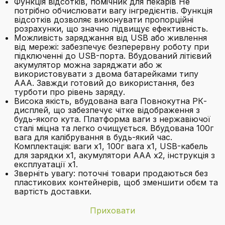
Функція відсотків, помічник для пекарів Не
потрібно обчислювати вагу інгредієнтів. Функція
відсотків дозволяє виконувати пропорційні
розрахунки, що значно підвищує ефективність.
Можливість заряджання від USB або живлення
від мережі: забезпечує безперервну роботу при
підключенні до USB-порта. Вбудований літієвий
акумулятор можна заряджати або ж
використовувати з двома батарейками типу
AAA. Завжди готовий до використання, без
турботи про рівень заряду.
Висока якість, вбудована вага Повнокутна РК-
дисплей, що забезпечує чітке відображення з
будь-якого кута. Платформа ваги з нержавіючої
сталі міцна та легко очищується. Вбудована 100г
вага для калібрування в будь-який час.
Комплектація: ваги x1, 100г вага x1, USB-кабель
для зарядки x1, акумулятори AAA x2, інструкція з
експлуатації x1.
Зверніть увагу: поточні товари продаються без
пластикових контейнерів, щоб зменшити обєм та
вартість доставки.
Приховати