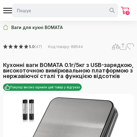
0
Ваги для кухні BOMATA
5.0
(47)
Код товару: 88544
Кухонні ваги BOMATA 0.1г/5кг з USB-зарядкою,
високоточною вимірювальною платформою з
нержавіючої сталі та функцією відсотків
Покупці високо оцінили цей товар у відгуках