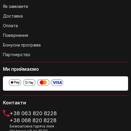
Як замовити
Доставка
Оплата
Повернення
Чи є якісь особливості використання
функції відсотків?
Бонусна програма
Партнерство
Ми приймаємо
Чи можу я використовувати ваги для
Контакти
зважування рідких інгредієнтів?
+38 063 820 8228
+38 068 820 8228
Безкоштовна гаряча лінія
Щоденно з 9 до 19:00