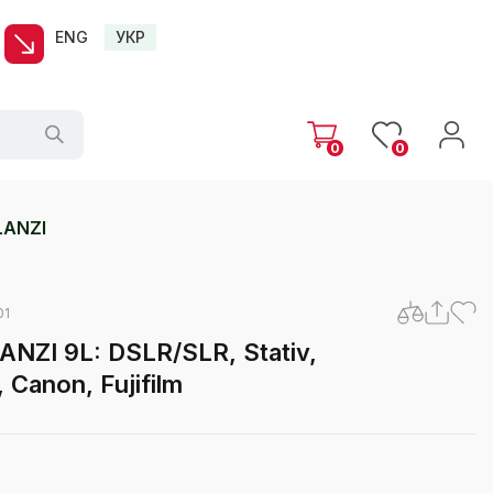
ENG
УКР
0
0
LANZI
01
NZI 9L: DSLR/SLR, Stativ,
 Canon, Fujifilm