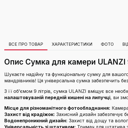
ВСЕ ПРО ТОВАР
ХАРАКТЕРИСТИКИ
ФОТО
ВІ
Опис Сумка для камери ULANZI 9L:
Шукаєте надійну та функціональну сумку для вашо
мандрівників! Ця універсальна сумка забезпечить бе
З її об’ємом 9 літрів, сумка ULANZI вміщує все необх
налаштовуваній передній кишені на липучці
, ви зм
Місце для різноманітного фотообладнання:
Камера,
Захист від крадіжок:
Захисний дизайн забезпечує бе
Водонепроникний дизайн:
Захист від дощу та волог
Універсальність зі штативом:
Тримач для штатива з