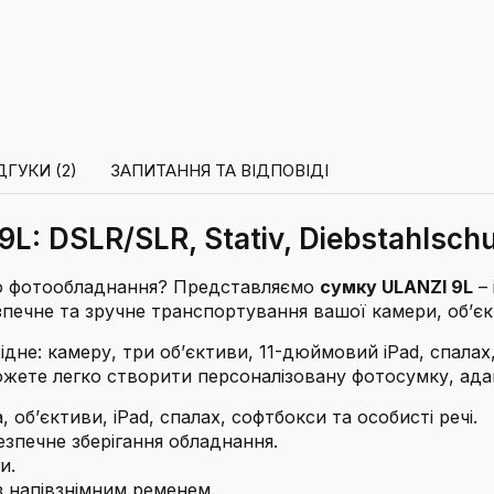
ДГУКИ (2)
ЗАПИТАННЯ ТА ВІДПОВІДІ
 DSLR/SLR, Stativ, Diebstahlschutz
го фотообладнання? Представляємо
сумку ULANZI 9L
– 
зпечне та зручне транспортування вашої камери, об’єкт
ідне: камеру, три об’єктиви, 11-дюймовий iPad, спалах,
ожете легко створити персоналізовану фотосумку, ад
 об’єктиви, iPad, спалах, софтбокси та особисті речі.
зпечне зберігання обладнання.
и.
 напівзнімним ременем.