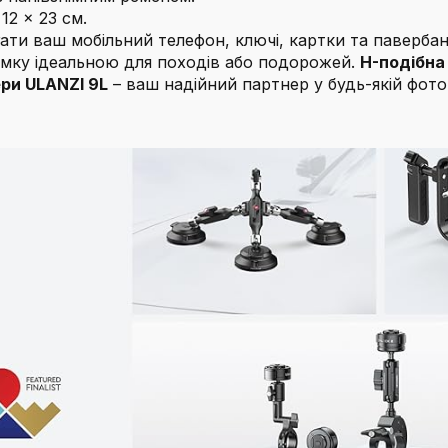
12 x 23 см.
гати ваш мобільний телефон, ключі, картки та павербан
мку ідеальною для походів або подорожей.
H-подібна
ри ULANZI 9L
– ваш надійний партнер у будь-якій фот