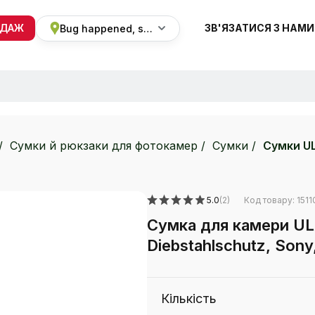
ОДАЖ
ЗВ'ЯЗАТИСЯ З НАМИ
Bug happened, sorry
+38 068 820 8228
ПН-ВС 9:00 - 19:00
Сумки й рюкзаки для фотокамер
Сумки
Сумки U
5.0
(2)
Код товару: 1511
Сумка для камери ULA
Diebstahlschutz, Sony,
Кількість