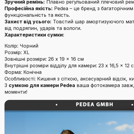
Зручний ремінь:
Плавно регульований плечовий ремін
Професійна якість:
Pedea – це бренд з багаторічним
функціональність та якість.
Захист від усього:
Товстий шар амортизуючого мате
від подряпин, ударів та вологи.
Характеристики сумки:
Колір: Чорний
Розмір: XL
Зовнішні розміри: 26 x 19 x 16 см
Внутрішні розміри відділу для камери: 23 x 16,5 x 12 
Форма: Конічна
Особливості: Кишеня з сіткою, аксесуарний відсік, 
З
сумкою для камери Pedea
ваша фотокамера завжди
моменти!