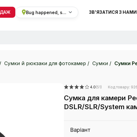
ОДАЖ
ЗВ'ЯЗАТИСЯ З НАМИ
Bug happened, sorry
+38 068 820 8228
ПН-ВС 9:00 - 19:00
Сумки й рюкзаки для фотокамер
Сумки
Сумки P
4.0
(51)
Код товару: 92
Сумка для камери Pe
DSLR/SLR/System кам
Варіант