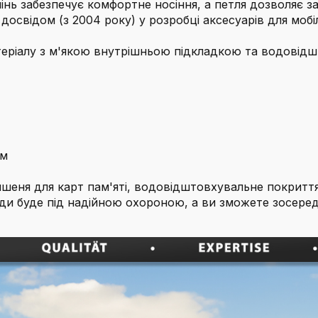
ь забезпечує комфортне носіння, а петля дозволяє зак
 досвідом (з 2004 року) у розробці аксесуарів для моб
ріалу з м'якою внутрішньою підкладкою та водовідш
см
кишеня для карт пам'яті, водовідштовхувальне покритт
 буде під надійною охороною, а ви зможете зосереди