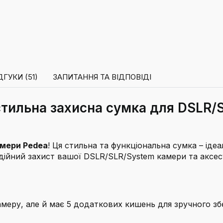
ДГУКИ (51)
ЗАПИТАННЯ ТА ВІДПОВІДІ
стильна захисна сумка для DSLR/
мери Pedea
! Ця стильна та функціональна сумка – ідеа
адійний захист вашої DSLR/SLR/System камери та аксе
еру, але й має 5 додаткових кишень для зручного збері