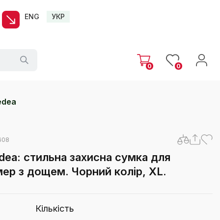
ENG
УКР
0
0
edea
608
dea: стильна захисна сумка для
ер з дощем. Чорний колір, XL.
Кількість