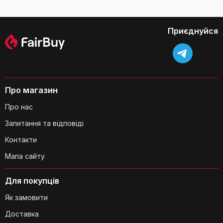
відділенням для вологих
відділенням для
і сухих речей, коричнева,
вологих/сухих речей,
27x17x16 см
шоколад, 27x17x16 см
Чи достатньо місця всередині
Приєднуйся
косметички для моїх туалетних
приладдя?
Про магазин
Про нас
Запитання та відповіді
Чи легко чистити цю косметичку?
Контакти
Мапа сайту
Для покупців
Як замовити
Чи міцна ця косметичка?
Доставка