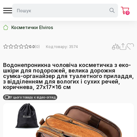
0
Косметички Elviros
0.0
(0)
Код товару: 3574
Водонепроникна чоловіча косметичка з еко-
шкіри для подорожей, велика дорожня
сумка-органайзер для туалетного приладдя,
з відділенням для вологих і сухих речей,
коричнева, 27x17x16 см
У цього товару є відео-огляд