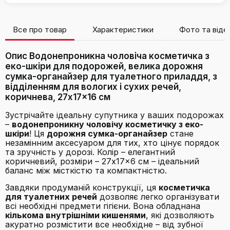
Все про товар
Характеристики
Фото та віде
Опис Водонепроникна чоловіча косметичка з
еко-шкіри для подорожей, велика дорожня
сумка-органайзер для туалетного приладдя, з
відділенням для вологих і сухих речей,
коричнева, 27x17x16 см
Зустрічайте ідеальну супутника у ваших подорожах
–
водонепроникну чоловічу косметичку з еко-
шкіри
! Ця
дорожня сумка-органайзер
стане
незамінним аксесуаром для тих, хто цінує порядок
та зручність у дорозі. Колір – елегантний
коричневий, розміри – 27x17x6 см – ідеальний
баланс між місткістю та компактністю.
Завдяки продуманій конструкції, ця
косметичка
для туалетних речей
дозволяє легко організувати
всі необхідні предмети гігієни. Вона обладнана
кількома внутрішніми кишенями
, які дозволяють
акуратно розмістити все необхідне – від зубної