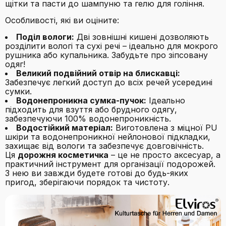
щітки та пасти до шампуню та гелю для гоління.
Особливості, які ви оціните:
Поділ вологи:
Дві зовнішні кишені дозволяють
розділити вологі та сухі речі – ідеально для мокрого
рушника або купальника. Забудьте про зіпсовану
одяг!
Великий подвійний отвір на блискавці:
Забезпечує легкий доступ до всіх речей усередині
сумки.
Водонепроникна сумка-пучок:
Ідеально
підходить для взуття або брудного одягу,
забезпечуючи 100% водонепроникність.
Водостійкий матеріал:
Виготовлена з міцної PU
шкіри та водонепроникної нейлонової підкладки,
захищає від вологи та забезпечує довговічність.
Ця
дорожня косметичка
– це не просто аксесуар, а
практичний інструмент для організації подорожей.
З нею ви завжди будете готові до будь-яких
пригод, зберігаючи порядок та чистоту.