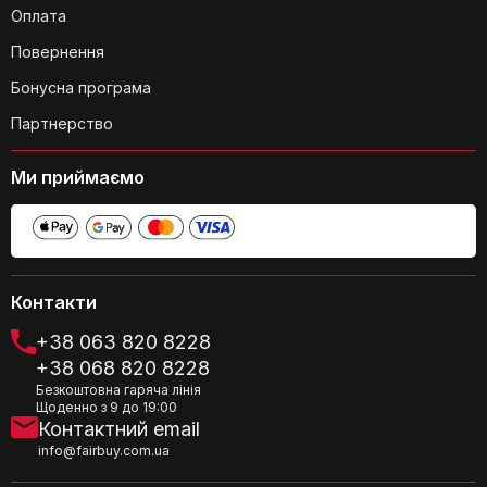
Оплата
Повернення
Бонусна програма
Партнерство
Ми приймаємо
Чи підходить ця косметичка для
подорожей?
Контакти
+38 063 820 8228
+38 068 820 8228
Безкоштовна гаряча лінія
Чи є у косметички ручка для
Щоденно з 9 до 19:00
Контактний email
перенесення?
info@fairbuy.com.ua