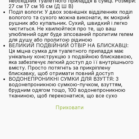
необхідних туалетного приладдя в сумці. Розміри:
27 см 17 см 16 см (Д Ш В)
Поділ вологи: У двох зовнішніх відділеннях поділ
вологого та сухого можна виконати, як мокрий
рушник або купальник. Сухий, швидкий і легко
чиститься. Не хвилюйтеся про те, що ваш
улюблений одяг буде зіпсований пролитим гелем
для душу або пролитою рідиною
ВЕЛИКИЙ ПОДВІЙНИЙ ОТВІР НА БЛИСКАВЦІ:
Ця міцна сумка для туалетного приладдя має
унікальну конструкцію з подвійною блискавкою,
яка забезпечує легкий доступ до її внутрішнього
вмісту. Просто потягніть за прикріплену
блискавку, щоб отримати повний доступ
ВОДОНЕПРОНИКНІ СУМКИ ДЛЯ ВЗУТТЯ: З
водонепроникною сумкою-пучком, взуттям,
брудним одягом тощо, 100 водонепроникною
тканиною, щоб переконатися, що все сухо
Приховати
Бренд
Elviros
З якого матеріалу виготовлена ця
Колір
Браун
косметичка?