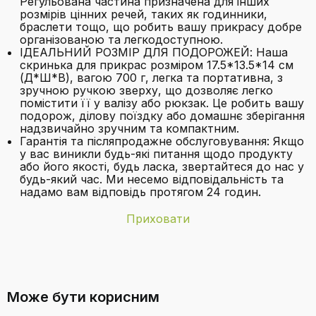
Регульована частина призначена для інших
розмірів цінних речей, таких як годинники,
браслети тощо, що робить вашу прикрасу добре
організованою та легкодоступною.
ІДЕАЛЬНИЙ РОЗМІР ДЛЯ ПОДОРОЖЕЙ: Наша
скринька для прикрас розміром 17.5*13.5*14 см
(Д*Ш*В), вагою 700 г, легка та портативна, з
зручною ручкою зверху, що дозволяє легко
помістити її у валізу або рюкзак. Це робить вашу
подорож, ділову поїздку або домашнє зберігання
надзвичайно зручним та компактним.
Гарантія та післяпродажне обслуговування: Якщо
у вас виникли будь-які питання щодо продукту
або його якості, будь ласка, звертайтеся до нас у
будь-який час. Ми несемо відповідальність та
надамо вам відповідь протягом 24 годин.
Приховати
Бренд
hombrima
З якого матеріалу виготовлена
Вага виробу
300 грам
скринька зовні?
Може бути корисним
Включені
Сховище