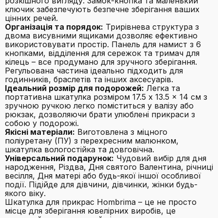
розкішного вигляду. Замок-кнопка та маленький
ключик забезпечують безпечне зберігання ваших
цінних речей.
Організація та порядок:
Трирівнева структура з
двома висувними ящиками дозволяє ефективно
використовувати простір. Панель для намист з 6
кнопками, відділення для сережок та тримач для
кілець – все продумано для зручного зберігання.
Регульована частина ідеально підходить для
годинників, браслетів та інших аксесуарів.
Ідеальний розмір для подорожей:
Легка та
портативна шкатулка розміром 17.5 x 13.5 x 14 см з
зручною ручкою легко поміститься у валізу або
рюкзак, дозволяючи брати улюблені прикраси з
собою у подорожі.
Якісні матеріали:
Виготовлена з міцного
поліуретану (ПУ) з перехресним малюнком,
шкатулка вологостійка та довговічна.
Універсальний подарунок:
Чудовий вибір для дня
народження, Різдва, Дня святого Валентина, річниці
весілля, Дня матері або будь-якої іншої особливої
події. Підійде для дівчини, дівчинки, жінки будь-
якого віку.
Шкатулка для прикрас Hombrima – це не просто
місце для зберігання ювелірних виробів, це