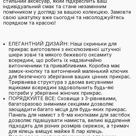
стильний аксесуар, який підкреслить ваш
індивідуальний смак та стане незамінним
помічником у догляді за вашою колекцією. Замовте
свою шкатулку вже сьогодні та насолоджуйтесь
порядком та красою!
ЕЛЕГАНТНИЙ ДИЗАЙН: Наші скриньки для
прикрас виготовлені з ексклюзивної штучної
шкіри зовні та мякого бежевого оксамиту
всередині, що робить їх надзвичайно
витонченими та привабливими. Коробка має
замок-кнопку та витончений маленький ключик
для безпечного зберігання ваших цінних прикрас.
Трирівнева структура з двома висувними
ящиками всередині задовольнить будь-які
потреби у зберіганні жіночих прикрас.
ПОРЯДКУЙТЕ ВСЕ: Сховище з 3-рівневими,
багаторазово знімними секціями дозволяє
заощадити багато місця для будь-яких прикрас.
Панель для намист з 6-ма кнопками для застібок
дозволяє підвішувати намиста, великі відділення
підходять для різних розмірів сережок, а тримач
для кілець вміщує майже 8 пар кілець.