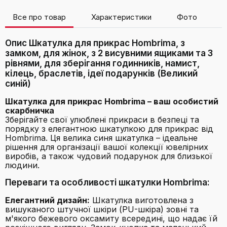
Все про товар
Характеристики
Фото
В
Опис Шкатулка для прикрас Hombrima, з
замком, для жінок, з 2 висувними ящиками та 3
рівнями, для зберігання годинників, намист,
кілець, браслетів, ідеї подарунків (Великий
синій)
Шкатулка для прикрас Hombrima – ваш особистий
скарбничка
Зберігайте свої улюблені прикраси в безпеці та
порядку з елегантною шкатулкою для прикрас від
Hombrima. Ця велика синя шкатулка – ідеальне
рішення для організації вашої колекції ювелірних
виробів, а також чудовий подарунок для близької
людини.
Переваги та особливості шкатулки Hombrima:
Елегантний дизайн:
Шкатулка виготовлена з
вишуканого штучної шкіри (PU-шкіра) зовні та
м'якого бежевого оксамиту всередині, що надає їй