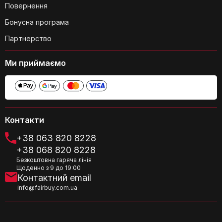
Чи підходить скринька як подарунок?
Повернення
Бонусна програма
Партнерство
Ми приймаємо
Чи легко чистити скриньку?
Контакти
+38 063 820 8228
+38 068 820 8228
Безкоштовна гаряча лінія
Щоденно з 9 до 19:00
Контактний email
Чи може скринька пошкодитися від
info@fairbuy.com.ua
сонячного світла?