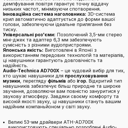
демпфування повітря гарантує точну віддачу
низьких частот, мінімізуючи спотворення.
Інноваційна система наголовника:
3D-система
крил автоматично адаптується до форми вашої
голови, забезпечуючи ідеальне прилягання без
тиску.
Універсальні роз'єми:
Позолочений 3,5-мм стерео
міні-джек та адаптер 6,3 мм забезпечують
сумісність з різними аудіопристроями.
Японська якість:
Виготовлені в Японії з
використанням передових технологій та матеріалів,
ці навушники гарантують довговічність та
надійність.
Audio-Technica AD700X
– це чудовий вибір для тих,
хто шукає навушники для
прослуховування
музики
, перегляду
фільмів
або
ігор
. Відкритий тип
навушників забезпечує більш природне та широке
звучання, дозволяючи вам повністю зануритися у
звукову атмосферу. Завдяки своєму комфорту та
високій якості звуку, ці навушники стануть вашим
надійним компаньйоном у світі звуку.
Великі 53-мм драйвери ATH-AD700X
використовують спеціально розроблені Audio-