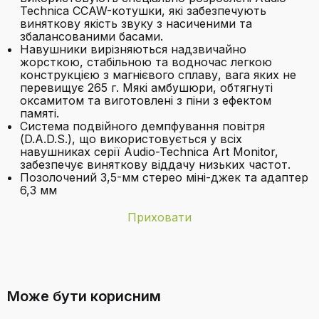
Technica CCAW-котушки, які забезпечують
виняткову якість звуку з насиченими та
збалансованими басами.
Навушники вирізняються надзвичайно
жорсткою, стабільною та водночас легкою
конструкцією з магнієвого сплаву, вага яких не
перевищує 265 г. Мякі амбушюри, обтягнуті
оксамитом та виготовлені з піни з ефектом
памяті.
Система подвійного демпфування повітря
(D.A.D.S.), що використовується у всіх
навушниках серії Audio-Technica Art Monitor,
забезпечує виняткову віддачу низьких частот.
Позолочений 3,5-мм стерео міні-джек та адаптер
6,3 мм
Приховати
Бренд
Audio-Technica
Які особливості конструкції
Апаратний
3,5-мм аудіо
навушників Audio-Technica AD700X?
інтерфейс
Може бути корисним
Батареї
Потрібна 1 літій-іонна батарея.