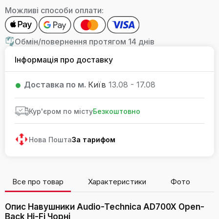
Можливі способи оплати:
Обмін/повернення протягом 14 днів
Інформація про доставку
Доставка по м.
Київ
13.08 - 17.08
Кур'єром по місту
Безкоштовно
Нова Пошта
За тарифом
Все про товар
Характеристики
Фото
В
Опис Навушники Audio-Technica AD700X Open-
Back Hi-Fi Чорні