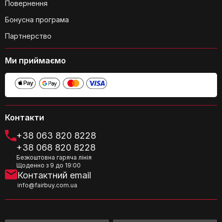
Повернення
бездротового
зв'язку
Звідки ці навушники?
Бонусна програма
Технологія
З кабелем
Партнерство
підключення
Ми приймаємо
Тип вилки
1/4 дюйма
Чи підходять вони для
Тип пакету
Стандартна упаковка
прослуховування фільмів?
Тип пам'яті
DIMM
Контакти
Фарбовий екран
Ні
+38 063 820 8228
+38 068 820 8228
Форм-фактор
Окрумшулено
Безкоштовна гаряча лінія
Щоденно з 9 до 19:00
Частотний
20000 Гц
Контактний email
діапазон
info@fairbuy.com.ua
Який частотний діапазон у цих
навушниках?
Чутливість
100 дБ