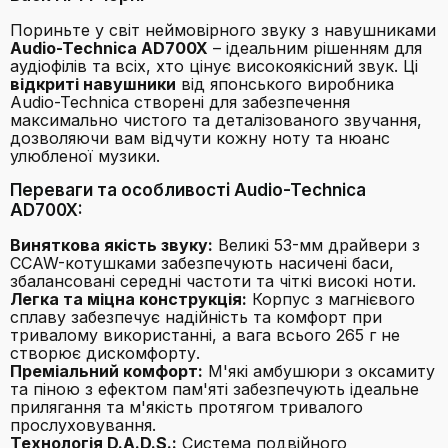
Пориньте у світ неймовірного звуку з навушниками
Audio-Technica AD700X
– ідеальним рішенням для
аудіофілів та всіх, хто цінує високоякісний звук. Ці
відкриті навушники
від японського виробника
Audio-Technica створені для забезпечення
максимально чистого та деталізованого звучання,
дозволяючи вам відчути кожну ноту та нюанс
улюбленої музики.
Переваги та особливості Audio-Technica
AD700X:
Виняткова якість звуку:
Великі 53-мм драйвери з
CCAW-котушками забезпечують насичені баси,
збалансовані середні частоти та чіткі високі ноти.
Легка та міцна конструкція:
Корпус з магнієвого
сплаву забезпечує надійність та комфорт при
тривалому використанні, а вага всього 265 г не
створює дискомфорту.
Преміальний комфорт:
М'які амбушюри з оксамиту
та піною з ефектом пам'яті забезпечують ідеальне
прилягання та м'якість протягом тривалого
прослуховування.
Технологія D.A.D.S.:
Система подвійного