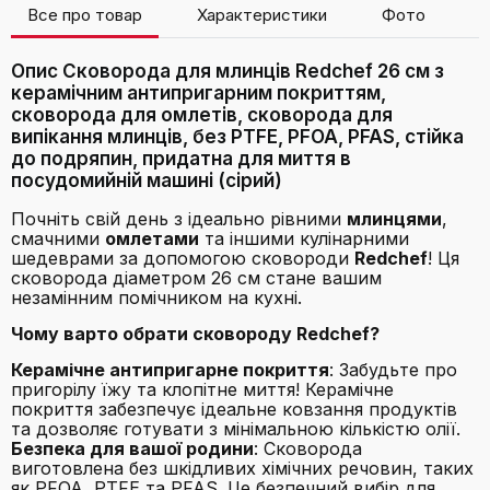
Все про товар
Характеристики
Фото
В
Опис Сковорода для млинців Redchef 26 см з
керамічним антипригарним покриттям,
сковорода для омлетів, сковорода для
випікання млинців, без PTFE, PFOA, PFAS, стійка
до подряпин, придатна для миття в
посудомийній машині (сірий)
Почніть свій день з ідеально рівними
млинцями
,
смачними
омлетами
та іншими кулінарними
шедеврами за допомогою сковороди
Redchef
! Ця
сковорода діаметром 26 см стане вашим
незамінним помічником на кухні.
Чому варто обрати сковороду Redchef?
Керамічне антипригарне покриття
: Забудьте про
пригорілу їжу та клопітне миття! Керамічне
покриття забезпечує ідеальне ковзання продуктів
та дозволяє готувати з мінімальною кількістю олії.
Безпека для вашої родини
: Сковорода
виготовлена без шкідливих хімічних речовин, таких
як PFOA, PTFE та PFAS. Це безпечний вибір для