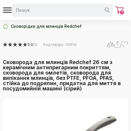
посудомийній машині (сірий
0
Сковорідки для млинців Redchef
5.0
(2)
Код товару: 110619
Сковорода для млинців Redchef 26 см з
керамічним антипригарним покриттям,
сковорода для омлетів, сковорода для
випікання млинців, без PTFE, PFOA, PFAS,
стійка до подряпин, придатна для миття в
посудомийній машині (сірий)