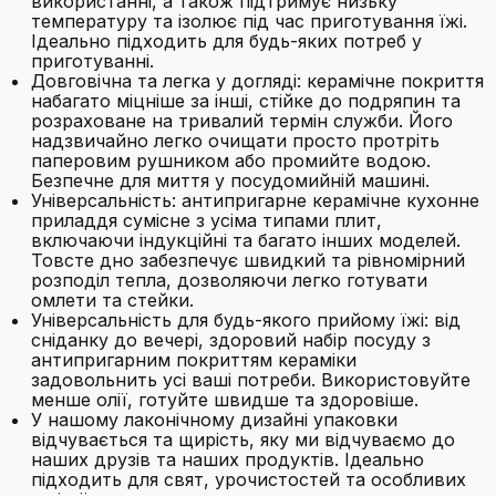
використанні, а також підтримує низьку
температуру та ізолює під час приготування їжі.
Ідеально підходить для будь-яких потреб у
приготуванні.
Довговічна та легка у догляді: керамічне покриття
набагато міцніше за інші, стійке до подряпин та
розраховане на тривалий термін служби. Його
надзвичайно легко очищати просто протріть
паперовим рушником або промийте водою.
Безпечне для миття у посудомийній машині.
Універсальність: антипригарне керамічне кухонне
приладдя сумісне з усіма типами плит,
включаючи індукційні та багато інших моделей.
Товсте дно забезпечує швидкий та рівномірний
розподіл тепла, дозволяючи легко готувати
омлети та стейки.
Універсальність для будь-якого прийому їжі: від
сніданку до вечері, здоровий набір посуду з
антипригарним покриттям кераміки
задовольнить усі ваші потреби. Використовуйте
менше олії, готуйте швидше та здоровіше.
У нашому лаконічному дизайні упаковки
відчувається та щирість, яку ми відчуваємо до
наших друзів та наших продуктів. Ідеально
підходить для свят, урочистостей та особливих