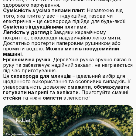
здорового харчування.
Сумісність з усіма типами плит
: Незалежно від
того, яка плита у вас – індукційна, газова чи
електрична – ця сковорода підійде для будь-якої!
Сумісна з індукційними плитами
.
Легкість у догляді
: Завдяки керамічному
покриттю, сковороду надзвичайно легко мити.
Достатньо протерти паперовим рушником або
промити водою.
Можна мити в посудомийній
машині
.
Ергономічна ручка
: Дерев'яна ручка зручно лягає в
руку та забезпечує надійний захват, не нагрівається
під час приготування.
Ця
сковорода для млинців
– ідеальний вибір для
щоденного використання та особливих випадків. Її
універсальність дозволяє
смажити
,
обсмажувати
,
готувати на грилі
та
випікати
. Приготуйте смачні
стейки
та ніжні
омлети
з легкістю!