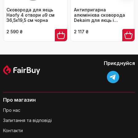
Сковорода для яєць
Антипригарна
Чи легко чистити цю сковороду після
Haofy 4 отвори ⌀9 см
алюмінієва сковорода
36,5х19,5 см чорна
використання?
Dekaim для яєць і
млинців, 4-секційна
сковорода для сніданку,
2 590 ₴
2 117 ₴
омлетів та оладок,
кухонний пристрій для
швидкого приготування
Приєднуйся
Чи безпечне використання цієї
сковороди для здоров'я, враховуючи
відсутність шкідливих хімічних
речовин?
Про магазин
Про нас
Запитання та відповіді
Контакти