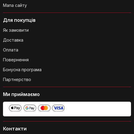
Мапа сайту
Для покупців
Як замовити
Доставка
Чи можу я використовувати обидва
Оплата
зонди одночасно?
Повернення
Бонусна програма
Партнерство
Ми приймаємо
Як довго тримає заряд акумулятора
MEATER Pro Duo?
Контакти