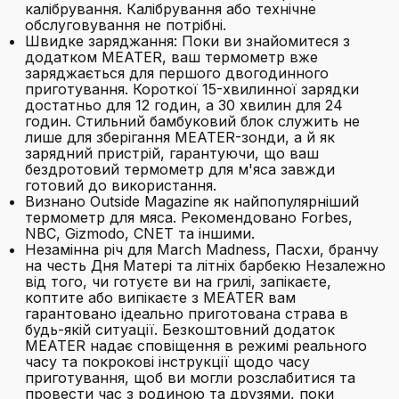
калібрування. Калібрування або технічне
обслуговування не потрібні.
Швидке заряджання: Поки ви знайомитеся з
додатком MEATER, ваш термометр вже
заряджається для першого двогодинного
приготування. Короткої 15-хвилинної зарядки
достатньо для 12 годин, а 30 хвилин для 24
годин. Стильний бамбуковий блок служить не
лише для зберігання MEATER-зонди, а й як
зарядний пристрій, гарантуючи, що ваш
бездротовий термометр для м'яса завжди
готовий до використання.
Визнано Outside Magazine як найпопулярніший
термометр для мяса. Рекомендовано Forbes,
NBC, Gizmodo, CNET та іншими.
Незамінна річ для March Madness, Пасхи, бранчу
на честь Дня Матері та літніх барбекю Незалежно
від того, чи готуєте ви на грилі, запікаєте,
коптите або випікаєте з MEATER вам
гарантовано ідеально приготована страва в
будь-якій ситуації. Безкоштовний додаток
MEATER надає сповіщення в режимі реального
часу та покрокові інструкції щодо часу
приготування, щоб ви могли розслабитися та
провести час з родиною та друзями, поки