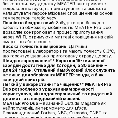
безкоштовному додатку MEATER ви отримаєте
покрокові інструкції з приготування та зможете
налаштувати персоналізовані сповіщення на основі
температури та/або часу.
Повністю бездротовий
: Забудьте про безлад з
кабелів та обмежену мобільність. MEATER Pro Duo
дозволяє контролювати процес приготування
через Wi-Fi, отримуючи миттєві сповіщення на свій
смартфон або планшет.
Висока точність вимірювань
: Датчики
протестовані в лабораторії та мають точність 0,3°C,
що гарантує ідеально приготовану страву щоразу.
Швидке заряджання:** Короткої 15-хвилинної
зарядки достатньо для 12 годин, а 30 хвилин –
для 24 годин. Стильний бамбуковий блок служить
не лише для зберігання MEATER-зонди, а й як
зарядний пристрій.
Легкий у використанні та чищенні:** MEATER Pro
Duo розроблено з урахуванням зручності
користувача, він водонепроникний та придатний
для миття в посудомийній машині.
MEATER Pro Duo
– визнаний Outside Magazine як
найпопулярніший термометр для м'яса.
Рекомендований Forbes, NBC, Gizmodo, CNET та
іншими. Ідеальний подарунок для любителів