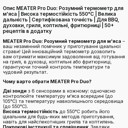
Опис MEATER Pro Duo: Розумний термометр для
м'яса | Висока термостійкість 550°C | Велика
дальність | Сертифікована точність | Для BBQ,
духовки, гриля, коптильні, фритюрниці | 50+
рецептів в додатку
MEATER Pro Duo: Розумний термометр для м'яса
–
ваш незамінний помічник у приготуванні ідеальної
страви! Цей інноваційний термометр дозволить
вам отримати максимум задоволення від готування
на грилі, в духовці, коптильні або фритюрниці,
гарантуючи точний контроль температури та
чудовий результат.
Чому варто обрати MEATER Pro Duo?
Дві зонди
з 6 сенсорами в кожному: одночасно
контролюйте температуру м'яса всередині (до
105°C) та температуру навколишнього середовища
(до 550°C).
Висока термостійкість
до 550°C робить його
ідеальним для будь-яких методів приготування,
навіть для найспекотніших грилів та коптилень.
Покрокові інструкції та сповіщення
: Завдяки