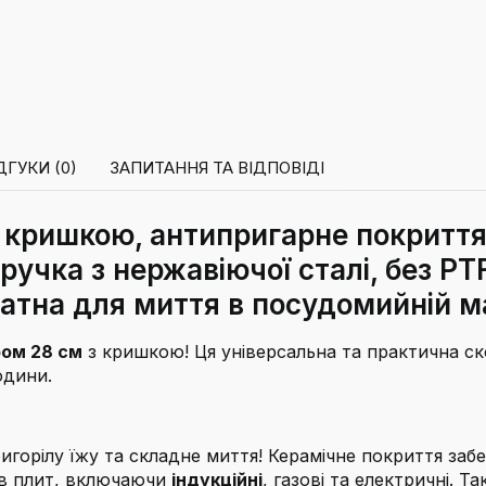
ДГУКИ (0)
ЗАПИТАННЯ ТА ВІДПОВІДІ
 кришкою, антипригарне покриття
 ручка з нержавіючої сталі, без P
датна для миття в посудомийній м
ом 28 см
з кришкою! Ця універсальна та практична с
одини.
ригорілу їжу та складне миття! Керамічне покриття заб
пів плит, включаючи
індукційні
, газові та електричні. 