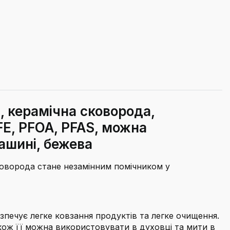
, керамічна сковорода,
TFE, PFOA, PFAS, можна
ашині, бежева
коворода стане незамінним помічником у
езпечує легке ковзання продуктів та легке очищення.
Також її можна використовувати в духовці та мити в