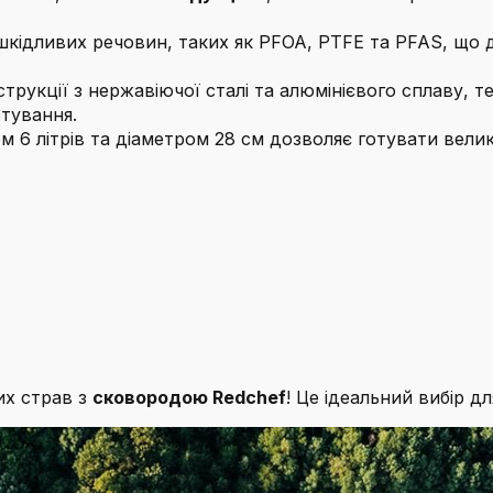
шкідливих речовин, таких як PFOA, PTFE та PFAS, що 
струкції з нержавіючої сталі та алюмінієвого сплаву, т
тування.
 6 літрів та діаметром 28 см дозволяє готувати великі
их страв з
сковородою Redchef
! Це ідеальний вибір дл