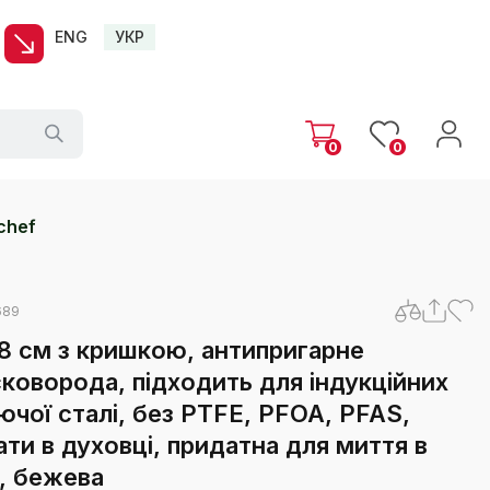
ENG
УКР
0
0
chef
689
8 см з кришкою, антипригарне
сковорода, підходить для індукційних
ючої сталі, без PTFE, PFOA, PFAS,
и в духовці, придатна для миття в
, бежева