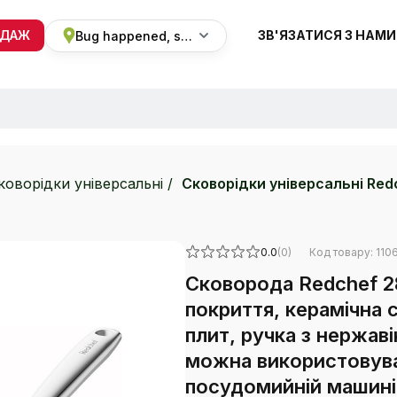
ОДАЖ
ЗВ'ЯЗАТИСЯ З НАМИ
Bug happened, sorry
+38 068 820 8228
ПН-ВС 9:00 - 19:00
коворідки універсальні
Сковорідки універсальні Red
0.0
(0)
Код товару: 110
Сковорода Redchef 2
покриття, керамічна 
плит, ручка з нержаві
можна використовуват
посудомийній машині