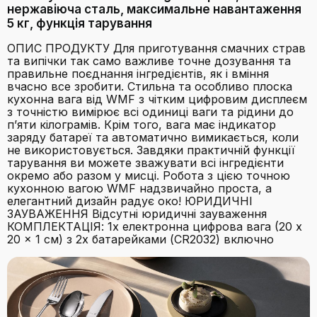
нержавіюча сталь, максимальне навантаження
5 кг, функція тарування
ОПИС ПРОДУКТУ Для приготування смачних страв
та випічки так само важливе точне дозування та
правильне поєднання інгредієнтів, як і вміння
вчасно все зробити. Стильна та особливо плоска
кухонна вага від WMF з чітким цифровим дисплеєм
з точністю вимірює всі одиниці ваги та рідини до
п’яти кілограмів. Крім того, вага має індикатор
заряду батареї та автоматично вимикається, коли
не використовується. Завдяки практичній функції
тарування ви можете зважувати всі інгредієнти
окремо або разом у мисці. Робота з цією точною
кухонною вагою WMF надзвичайно проста, а
елегантний дизайн радує око! ЮРИДИЧНІ
ЗАУВАЖЕННЯ Відсутні юридичні зауваження
КОМПЛЕКТАЦІЯ: 1x електронна цифрова вага (20 x
20 x 1 см) з 2x батарейками (CR2032) включно