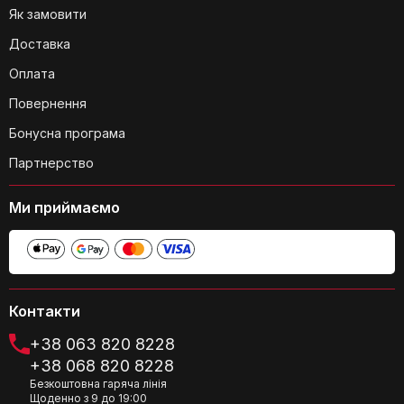
Як замовити
Доставка
Чи легко читати інформацію на
Оплата
дисплеї?
Повернення
Бонусна програма
Партнерство
Ми приймаємо
Чи займають ваги багато місця при
зберіганні?
Контакти
+38 063 820 8228
+38 068 820 8228
Безкоштовна гаряча лінія
Чи можна використовувати функцію
Щоденно з 9 до 19:00