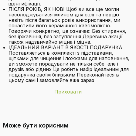
ідентифікації.
ПІСЛЯ РОКІВ, ЯК НОВІ Щоб ви все ще могли
насолоджуватися млином для солі та перцю
навіть після багатьох років використання, ми
оснастили його керамічною кавомолкою.
Говорячи конкретно, це означає: Без стирання,
без іржавіння, без затуплення Деревина акації
також надзвичайно міцна і міцна.
ІДЕАЛЬНИЙ ВАРІАНТ В ЯКОСТІ ПОДАРУНКА
Поставляється в комплекті з підставками,
щітками для чищення і ложками для наповнення,
ви зможете порадувати не тільки себе, але і
друзів або рідних Це робить набір ідеальним для
подарунка своїм близьким Переконайтеся в
цьому самі і замовляйте вже зараз
Приховати
Бренд
Waldland
З якого дерева виготовлені млини?
Колір
Браун
Може бути корисним
Матеріал
деревина