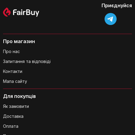
щодо догляду за млинами?
Приєднуйся
Про магазин
Чи підходять млини для інших спецій,
Про нас
крім солі та перцю?
Запитання та відповіді
Контакти
Мапа сайту
Для покупців
Чи довговічні керамічні механізми?
Як замовити
Доставка
Оплата