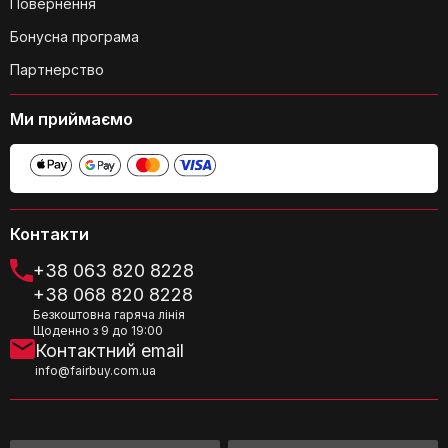
Повернення
Бонусна програма
Чи підходять млини для
використання в ресторанах або кафе?
Партнерство
Ми приймаємо
Чи є гарантія на млини?
Контакти
+38 063 820 8228
+38 068 820 8228
Безкоштовна гаряча лінія
Щоденно з 9 до 19:00
Контактний email
info@fairbuy.com.ua
Чи підходять млини для людей з
обмеженими можливостями?