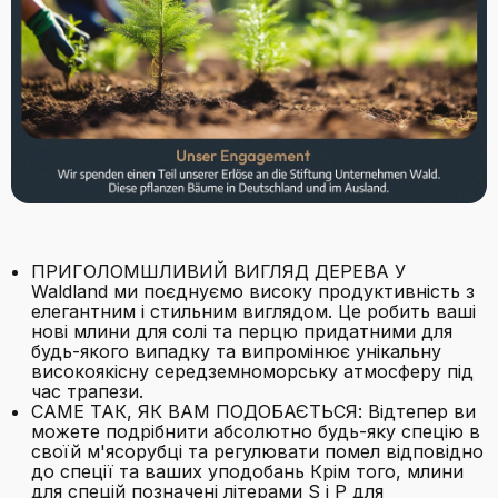
ПРИГОЛОМШЛИВИЙ ВИГЛЯД ДЕРЕВА У
Waldland ми поєднуємо високу продуктивність з
елегантним і стильним виглядом. Це робить ваші
нові млини для солі та перцю придатними для
будь-якого випадку та випромінює унікальну
високоякісну середземноморську атмосферу під
час трапези.
САМЕ ТАК, ЯК ВАМ ПОДОБАЄТЬСЯ: Відтепер ви
можете подрібнити абсолютно будь-яку спецію в
своїй м'ясорубці та регулювати помел відповідно
до спеції та ваших уподобань Крім того, млини
для спецій позначені літерами S і P для