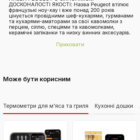
ДОСКОНАЛОСТІ ЯКОСТІ: Назва Peugeot втілює
французькі ноу-хау і вже понад 200 років
цінується провідними шеф-кухарями, гурманами
та кухарями-аматорами за свої кавомолки з
перцем, сіллю, спеціями та кавомолками,
керамічні запіканки та низку винних аксесуарів.
Приховати
Бренд
PEUGEOT
З якого матеріалу зроблений млин?
Вага виробу
412 грам
Може бути корисним
Включені
1x млин для перцю Peugeot Daman,
компоненти
наповнений горошинами перцю, колір:
прозорий/нержавіюча сталь, висота: 21 см,
Дивитися відео
матеріал: акрил/нержавіюча сталь, вага: 412
г, 25441
Термометри для м'яса та гриля
Кухонні дошки
Діаметр виробу
6,6 сантиметрів
Чи потрібно купувати додаткові
Млин для перцю PEUGEOT Daman,
нержавіюча сталь/акрил, 21 см,
батареї для млина?
Колір
Нержавіюча сталь/акрил
сріблястий