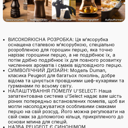
ВИСОКОЯКІСНА РОЗРОБКА: Ця м'ясорубка
оснащена сталевою м'ясорубкою, спеціально
розробленою для горошин перцю, яка точно
нарізає горошини перцю, а не подрібнює їх, а
потім дрібно подрібнює їх для повного розвитку
численних ароматів і смаків відповідного перцю.
СИМВОЛІЧНИЙ ДИЗАЙН: Модель Duman,
класика Peugeot для багатьох поколінь, добре
відома та цінується провідними шеф-кухарями та
гурманами по всьому світу.
НАЛАШТУВАННЯ ПОМЕЛУ U'SELECT: Наша
запатентована система u'Select надає вам шість
різних попередньо встановлених помелів, щоб ви
могли насолоджуватися особливими смаками
перцю на свій розсуд. Його можна регулювати на
свій смак за допомогою кільця, прикріпленого до
основи млина для спецій.
НАЗВА PEUGEOT Є СИНОНІМОМ