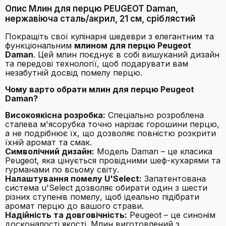
Опис Млин для перцю PEUGEOT Daman,
нержавіюча сталь/акрил, 21 см, сріблястий
Покращіть свої кулінарні шедеври з елегантним та
функціональним
млином для перцю Peugeot
Daman
. Цей млин поєднує в собі вишуканий дизайн
та передові технології, щоб подарувати вам
незабутній досвід помелу перцю.
Чому варто обрати млин для перцю Peugeot
Daman?
Високоякісна розробка:
Спеціально розроблена
сталева м'ясорубка точно нарізає горошини перцю,
а не подрібнює їх, що дозволяє повністю розкрити
їхній аромат та смак.
Символічний дизайн:
Модель Daman – це класика
Peugeot, яка цінується провідними шеф-кухарями та
гурманами по всьому світу.
Налаштування помелу U'Select:
Запатентована
система u'Select дозволяє обирати один з шести
різних ступенів помелу, щоб ідеально підібрати
аромат перцю до вашого страви.
Надійність та довговічність:
Peugeot – це синонім
досконалості якості. Млин виготовлений з