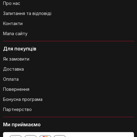
Про нас
Запитання та відповіді
Для чого призначений регулятор
Контакти
U'Select?
Мапа сайту
Для покупців
Як замовити
Доставка
Оплата
Які рекомендації щодо догляду за
млином?
Повернення
Бонусна програма
Партнерство
Ми приймаємо