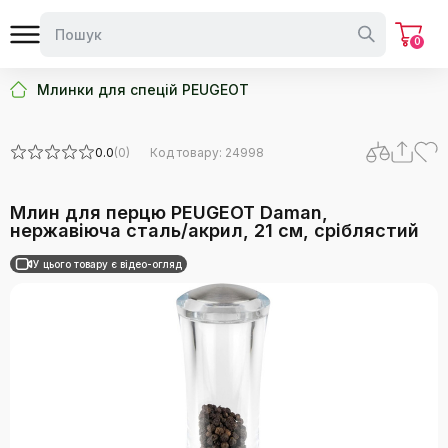
0
Млинки для спецій PEUGEOT
0.0
(0)
Код товару: 24998
Млин для перцю PEUGEOT Daman,
нержавіюча сталь/акрил, 21 см, сріблястий
У цього товару є відео-огляд