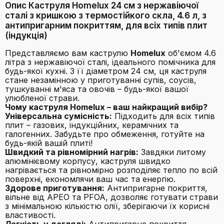
Опис Каструля Homelux 24 см з нержавіючої
сталі з кришкою з термостійкого скла, 4.6 л, з
антипригарним покриттям, для всіх типів плит
(індукція)
Представляємо вам каструлю
Homelux
об'ємом 4.6
літра з нержавіючої сталі, ідеального помічника для
будь-якої кухні. З її діаметром 24 см, ця каструля
стане незамінною у приготуванні супів, соусів,
тушкуванні м'яса та овочів – будь-якої вашої
улюбленої страви.
Чому каструля Homelux – ваш найкращий вибір?
Універсальна сумісність:
Підходить для всіх типів
плит – газових, індукційних, керамічних та
галогенних. Забудьте про обмеження, готуйте на
будь-якій вашій плиті!
Швидкий та рівномірний нагрів:
Завдяки литому
алюмінієвому корпусу, каструля швидко
нагрівається та рівномірно розподіляє тепло по всій
поверхні, економлячи ваш час та енергію.
Здорове приготування:
Антипригарне покриття,
вільне від APEO та PFOA, дозволяє готувати страви
з мінімальною кількістю олії, зберігаючи їх корисні
властивості.