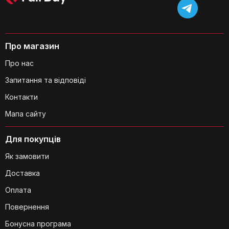
Про магазин
Чи можна готувати в каструлі без
Про нас
олії?
Запитання та відповіді
Контакти
Мапа сайту
Для покупців
Якого кольору каструля?
Як замовити
Доставка
Оплата
Повернення
Чи міцна каструля?
Бонусна програма