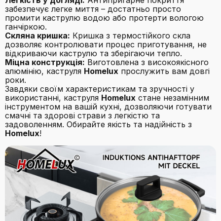
Легкість у догляді:
Антипригарне покриття
забезпечує легке миття – достатньо просто
промити каструлю водою або протерти вологою
ганчіркою.
Скляна кришка:
Кришка з термостійкого скла
дозволяє контролювати процес приготування, не
відкриваючи каструлю та зберігаючи тепло.
Міцна конструкція:
Виготовлена з високоякісного
алюмінію, каструля
Homelux
прослужить вам довгі
роки.
Завдяки своїм характеристикам та зручності у
використанні, каструля
Homelux
стане незамінним
інструментом на вашій кухні, дозволяючи готувати
смачні та здорові страви з легкістю та
задоволенням. Обирайте якість та надійність з
Homelux
!