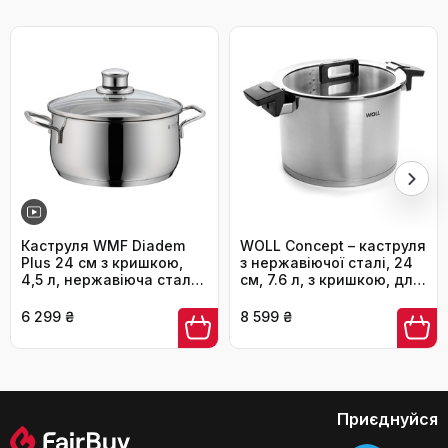
4 042 ₴
Який об'єм каструлі?
Чи безпечне антипригарне покриття
для здоров'я?
Каструля WMF Diadem
WOLL Concept – каструля
Plus 24 см з кришкою,
з нержавіючої сталі, 24
4,5 л, нержавіюча сталь,
см, 7.6 л, з кришкою, для
для індукції, без
всіх типів плит, індукція,
покриття, макарони
до 200°C
6 299 ₴
8 599 ₴
Чи рівномірно розподіляється тепло
по всій поверхні каструлі?
Приєднуйся