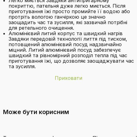
Легко миється Завдяки антипригарному
покриттю, пательня дуже легко миється. Після
приготування їжі просто промийте її водою або
протріть вологою ганчіркою це значно
заощадить час та зусилля, які зазвичай потрібні
для ретельного очищення.
Алюмінієвий литий корпус та швидкий нагрів
Завдяки передовій технології лиття під тиском,
потовщений алюмінієвий посуд надзвичайно
міцний. Литий алюмінієвий посуд забезпечує
швидкий та рівномірний розподіл тепла під час
приготування їжі, що дозволяє заощаджувати час
та зусилля.
Приховати
Бренд
HOMELUX
З якого матеріалу виготовлена
Безпечний для
Так
каструля?
духовки
Може бути корисним
Вага виробу
1,93 кілограми
Вага товару
1,93 кілограми