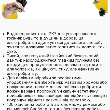
Водонепроникність IPX7 для універсального
гоління: Будь то в душі чи в дорозі, ця
електробритва адаптується до вашого способу
життя та дозволяє легко голитися як волого, так і
сухо.
Тихий, але потужний італійський безщітковий
двигун: насолоджуйтеся гладким голінням без
шкоди для продуктивності. Ідеально підходить
для чоловіків, які цінують тиху, але ефективну
електробритву.
Два варіанти обробки за особистими
уподобаннями: виберіть між матовим хромом або
полірованим нікелем для вашої електробритви.
Кожен варіант пропонує унікальну естетичну
привабливість, яка захищає від відбитків пальців і
покращує відчуття розкоші від пристрою.
100-хвилинна робота в автономному режимі або
від мережі: Свобода гоління без перерв робить