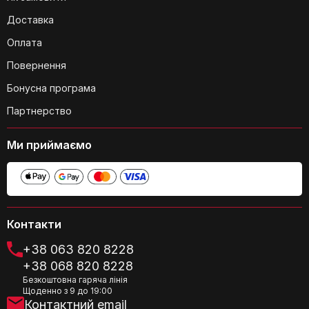
Доставка
Оплата
Чи потрібно купувати додаткові
Повернення
батареї?
Бонусна програма
Партнерство
Ми приймаємо
Чи можна використовувати бритву
під час зарядки?
Контакти
+38 063 820 8228
+38 068 820 8228
Безкоштовна гаряча лінія
Щоденно з 9 до 19:00
Чи легко чистити бритву?
Контактний email