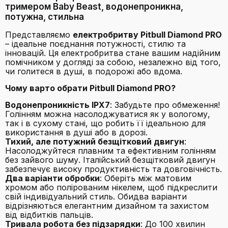
тримером Baby Beast, водонепроникна,
потужна, стильна
Представляємо
електробритву Pitbull Diamond PRO
– ідеальне поєднання потужності, стилю та
інновацій. Ця електробритва стане вашим надійним
помічником у догляді за собою, незалежно від того,
чи голитеся в душі, в подорожі або вдома.
Чому варто обрати Pitbull Diamond PRO?
Водонепроникність IPX7
: Забудьте про обмеження!
Голінням можна насолоджуватися як у вологому,
так і в сухому стані, що робить її ідеальною для
використання в душі або в дорозі.
Тихий, але потужний безщітковий двигун
:
Насолоджуйтеся плавним та ефективним голінням
без зайвого шуму. Італійський безщітковий двигун
забезпечує високу продуктивність та довговічність.
Два варіанти обробки
: Оберіть між матовим
хромом або полірованим нікелем, щоб підкреслити
свій індивідуальний стиль. Обидва варіанти
відрізняються елегантним дизайном та захистом
від відбитків пальців.
Тривала робота без підзарядки
: До 100 хвилин