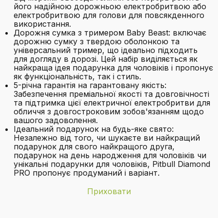
його надійною дорожньою електробритвою або
електробритвою для голови для повсякденного
використання.
Дорожня сумка з тримером Baby Beast: включає
дорожню сумку з твердою оболонкою та
універсальний тример, що ідеально підходить
для догляду в дорозі. Цей набір виділяється як
найкраща ідея подарунка для чоловіків і пропонує
як функціональність, так і стиль.
5-річна гарантія на гарантовану якість:
Забезпечення преміальної якості та довговічності
та підтримка цієї електричної електробритви для
обличчя з довгостроковим зобов'язанням щодо
вашого задоволення.
Ідеальний подарунок на будь-яке свято:
Незалежно від того, чи шукаєте ви найкращий
подарунок для свого найкращого друга,
подарунок на день народження для чоловіків чи
унікальні подарунки для чоловіків, Pitbull Diamond
PRO пропонує продуманий і варіант.
Приховати
Бренд
Skull Shaver